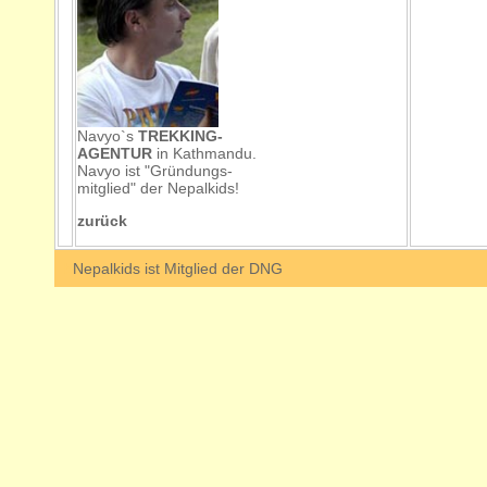
Navyo`s
T
REKKING-
AGENTUR
in Kathmandu.
Navyo ist "Gründungs-
mitglied" der Nepalkids!
zurück
b
Nepalkids ist Mitglied der DNG