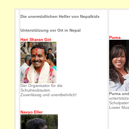
Die unermüdlichen Helfer von Nepalkids
hh
Unterstützung vor Ort in Nepal
Purna
Hari Sharan Giri
Der Organisator für die
Schulneubauten.
Purna und
Zuverlässig und unentbehrlich!
untertstüt
Schulpaten
Lower Mus
Navyo Eller